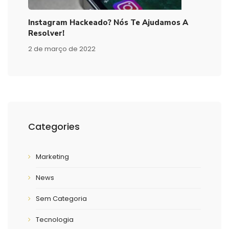
Instagram Hackeado? Nós Te Ajudamos A
Resolver!
2 de março de 2022
Categories
Marketing
News
Sem Categoria
Tecnologia