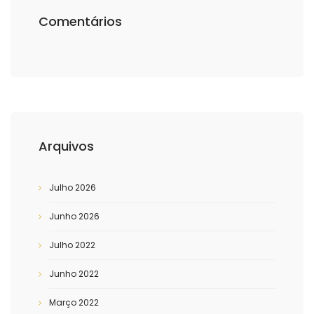
Comentários
Arquivos
Julho 2026
Junho 2026
Julho 2022
Junho 2022
Março 2022