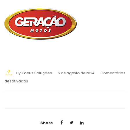
By:
Focus Soluções
Comentários
5 de agosto de 2024
desativados
Share