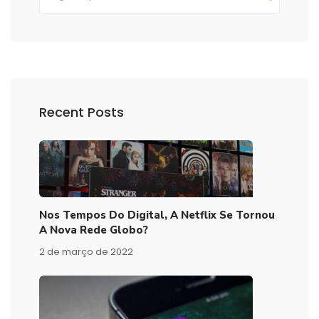
Recent Posts
Nos Tempos Do Digital, A Netflix Se Tornou
A Nova Rede Globo?
2 de março de 2022