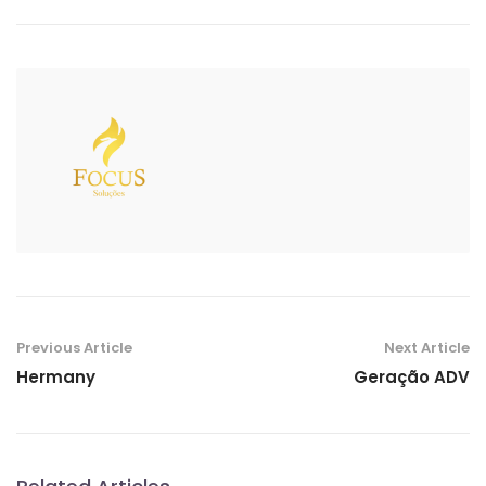
Previous Article
Next Article
Hermany
Geração ADV