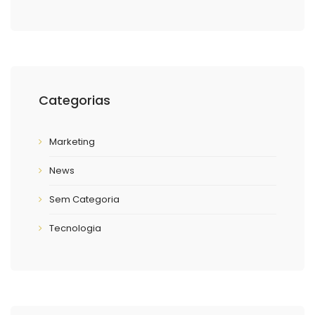
Categorias
Marketing
News
Sem Categoria
Tecnologia