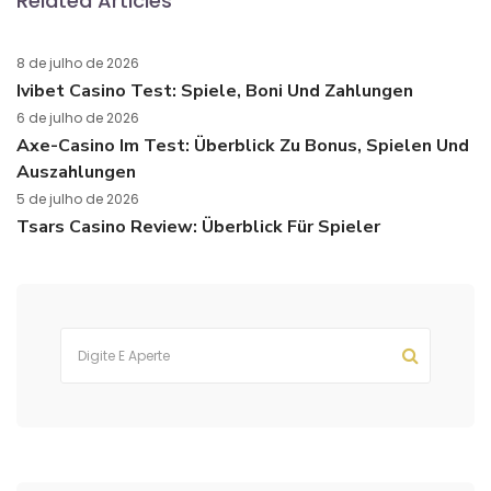
Related Articles
8 de julho de 2026
Ivibet Casino Test: Spiele, Boni Und Zahlungen
6 de julho de 2026
Axe-Casino Im Test: Überblick Zu Bonus, Spielen Und
Auszahlungen
5 de julho de 2026
Tsars Casino Review: Überblick Für Spieler