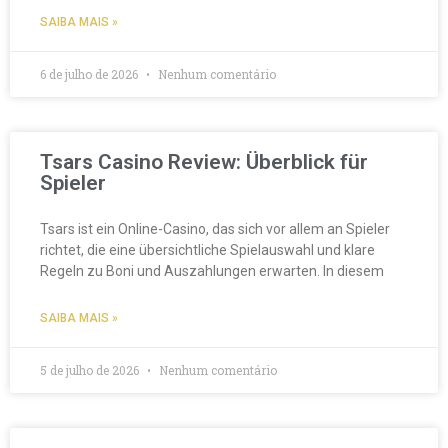
SAIBA MAIS »
6 de julho de 2026
Nenhum comentário
Tsars Casino Review: Überblick für
Spieler
Tsars ist ein Online-Casino, das sich vor allem an Spieler
richtet, die eine übersichtliche Spielauswahl und klare
Regeln zu Boni und Auszahlungen erwarten. In diesem
SAIBA MAIS »
5 de julho de 2026
Nenhum comentário