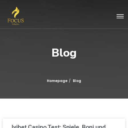
Blog
Homepage
Blog
Ivibet Casino Test: Spiele, Boni und