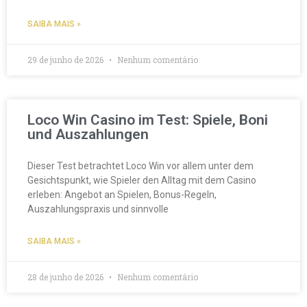
SAIBA MAIS »
29 de junho de 2026
Nenhum comentário
Loco Win Casino im Test: Spiele, Boni
und Auszahlungen
Dieser Test betrachtet Loco Win vor allem unter dem
Gesichtspunkt, wie Spieler den Alltag mit dem Casino
erleben: Angebot an Spielen, Bonus-Regeln,
Auszahlungspraxis und sinnvolle
SAIBA MAIS »
28 de junho de 2026
Nenhum comentário