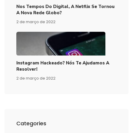
Nos Tempos Do Digital, A Netflix Se Tornou
A Nova Rede Globo?
2 de março de 2022
Instagram Hackeado? Nós Te Ajudamos A
Resolver!
2 de março de 2022
Categories