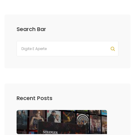
Search Bar
Recent Posts