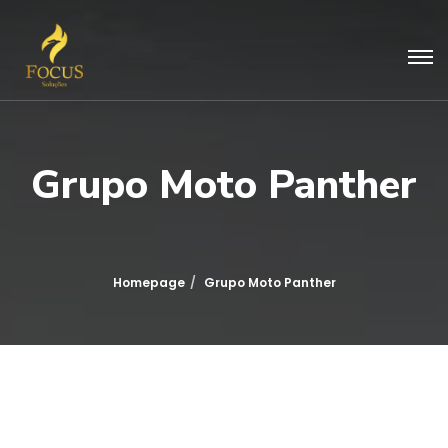
Grupo Moto Panther
Homepage
Grupo Moto Panther