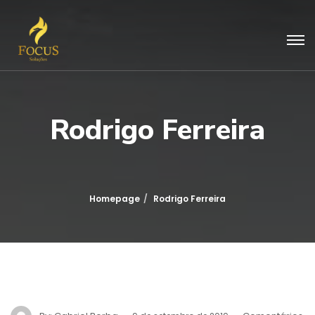
Rodrigo Ferreira
Homepage
Rodrigo Ferreira