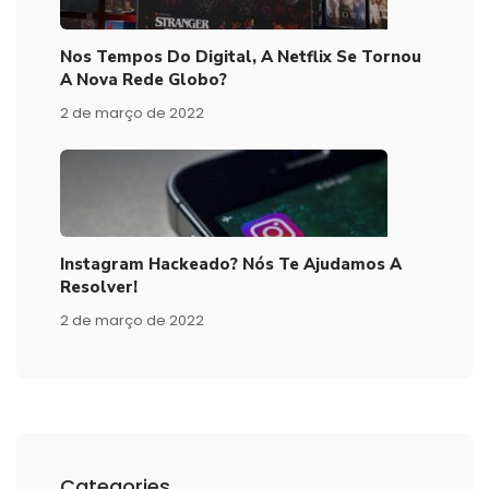
Nos Tempos Do Digital, A Netflix Se Tornou
A Nova Rede Globo?
2 de março de 2022
Instagram Hackeado? Nós Te Ajudamos A
Resolver!
2 de março de 2022
Categories